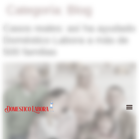
Categoría:
Blog
Casos reales: así ha ayudado
Doméstico Labora a más de
500 familias