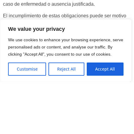
caso de enfermedad o ausencia justificada.
El incumplimiento de estas obligaciones puede ser motivo
de sanción o despido justificado, siempre dentro del marco
We value your privacy
legal.
We use cookies to enhance your browsing experience, serve
personalised ads or content, and analyse our traffic. By
¿Qué obligaciones tiene el
clicking "Accept All", you consent to our use of cookies.
empleador?
ES
Customise
Reject All
Accept All
Debe dar de alta a la trabajadora en la Seguridad Social,
redactar y firmar el contrato laboral, realizar el pago mensual
del salario y cotizaciones, respetar los derechos laborales
(vacaciones, descansos, festivos), facilitar el entorno
adecuado para el desempeño de las tareas y entregar
nóminas si son solicitadas. En caso de incumplimiento, el
empleador puede ser sancionado por la Inspección de
Trabajo o reclamado ante los juzgados de lo social.