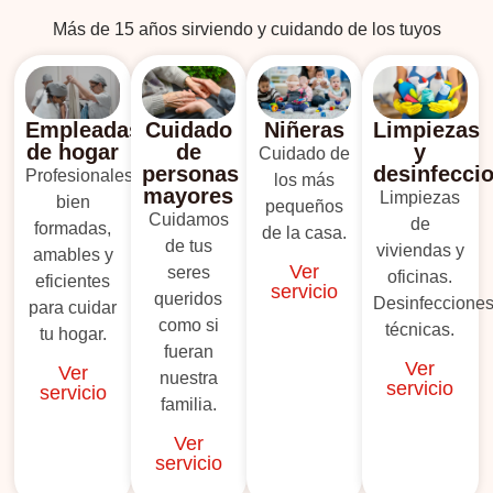
Más de 15 años sirviendo y cuidando de los tuyos
Empleadas
Cuidado
Niñeras
Limpiezas
de hogar
de
y
Cuidado de
personas
desinfecci
Profesionales
los más
mayores
Limpiezas
bien
pequeños
Cuidamos
de
formadas,
de la casa.
de tus
viviendas y
amables y
Ver
seres
oficinas.
eficientes
servicio
queridos
Desinfeccione
para cuidar
como si
técnicas.
tu hogar.
fueran
Ver
Ver
nuestra
servicio
servicio
familia.
Ver
servicio