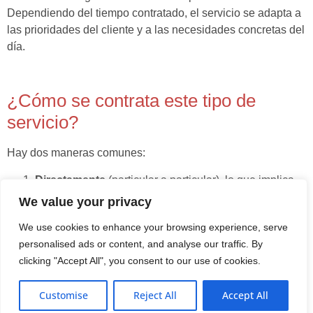
Dependiendo del tiempo contratado, el servicio se adapta a
las prioridades del cliente y a las necesidades concretas del
día.
¿Cómo se contrata este tipo de
servicio?
Hay dos maneras comunes:
Directamente
(particular a particular), lo que implica
gestionar el alta en Seguridad Social, firmar un
We value your privacy
contrato y asumir las obligaciones como empleador.
We use cookies to enhance your browsing experience, serve
A través de una agencia
, que ofrece un servicio
personalised ads or content, and analyse our traffic. By
profesional llave en mano. En este modelo, la agencia
clicking "Accept All", you consent to our use of cookies.
contrata al personal y se encarga de todos los
trámites.
ES
Customise
Reject All
Accept All
Contratar mediante agencia permite acceder a personal